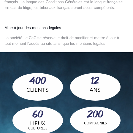
français. La langue des Conditions Générales est la langue française.
En cas de litige, les tribunaux français seront seuls compétents.
Mise à jour des mentions légales
La société Le-CaC se réserve le droit de modifier et mettre à jour à
tout moment l’accès au site ainsi que les mentions légales.
400
12
CLIENTS
ANS
60
200
LIEUX
COMPAGNIES
CULTURELS