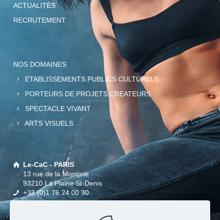
ACTUALITÉS
RECRUTEMENT
NOS DOMAINES
ETABLISSEMENTS PUBLICS CULTURELS
PORTEURS DE PROJETS CREATEURS
SPECTACLE VIVANT
ARTS VISUELS
Le-CaC - PARIS
13 rue de la Montjoie
93210 La Plaine St-Denis
+33 (0)1 76 24 00 30
Parking : sur place
Métro : Métro Front Populaire - Ligne 12