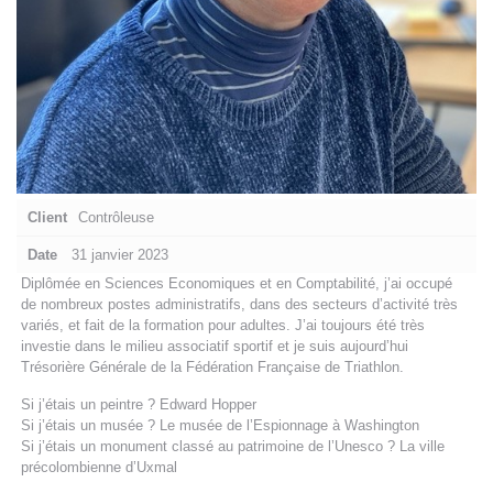
Client
Contrôleuse
Date
31 janvier 2023
Diplômée en Sciences Economiques et en Comptabilité, j’ai occupé
de nombreux postes administratifs, dans des secteurs d’activité très
variés, et fait de la formation pour adultes. J’ai toujours été très
investie dans le milieu associatif sportif et je suis aujourd’hui
Trésorière Générale de la Fédération Française de Triathlon.
Si j’étais un peintre ? Edward Hopper
Si j’étais un musée ? Le musée de l’Espionnage à Washington
Si j’étais un monument classé au patrimoine de l’Unesco ? La ville
précolombienne d’Uxmal