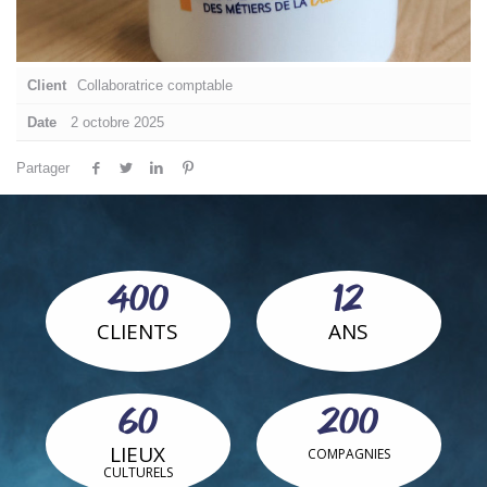
Client
Collaboratrice comptable
Date
2 octobre 2025
Partager
400
12
CLIENTS
ANS
60
200
LIEUX
COMPAGNIES
CULTURELS